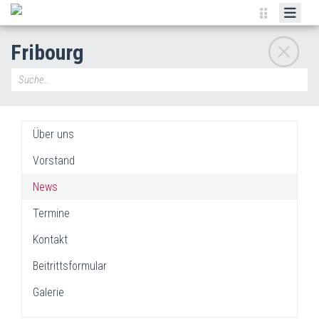
IPA-SCHWEIZ
Fribourg
REGIONEN
AKTUELLES
PUBLIKATIONEN
Über uns
KONVENTIONEN
Vorstand
DOWNLOADS
News
LINKS
Termine
SHOP
Kontakt
Beitrittsformular
Galerie