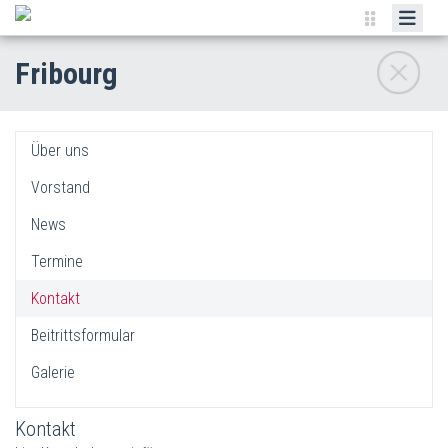
IPA-SCHWEIZ
Fribourg
REGIONEN
AKTUELLES
Über uns
PUBLIKATIONEN
Vorstand
KONVENTIONEN
News
DOWNLOADS
Termine
LINKS
Kontakt
SHOP
Beitrittsformular
Galerie
Kontakt