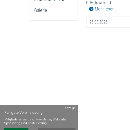
PDF Download
Mehr lesen…
Galerie
25.03.2026
Anzeige
Fairgate Vereinslösung
Mitgliederverwaltung, Newsletter, Webseite,
Sponsoring und Fakturierung.