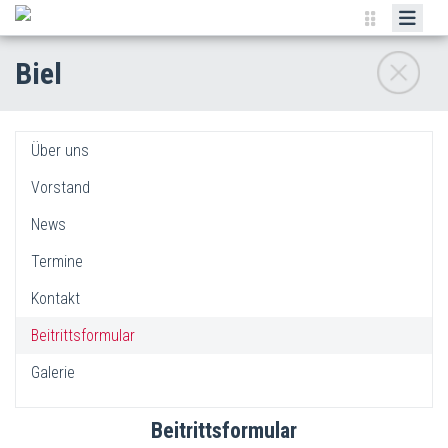
IPA-SCHWEIZ
Biel
REGIONEN
AKTUELLES
Über uns
PUBLIKATIONEN
Vorstand
KONVENTIONEN
News
DOWNLOADS
Termine
LINKS
Kontakt
SHOP
Beitrittsformular
Galerie
Beitrittsformular