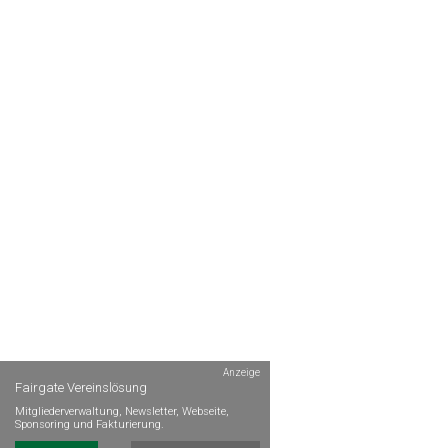
Anzeige
Fairgate Vereinslösung
Mitgliederverwaltung, Newsletter, Webseite,
Sponsoring und Fakturierung.